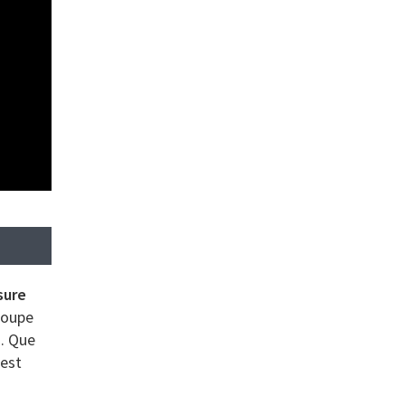
sure
roupe
s. Que
 est