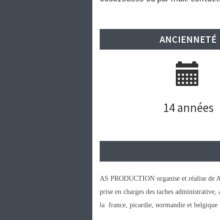
ANCIENNETÉ
14 années
AS PRODUCTION organise et réalise de A a Z
prise en charges des taches administrative,
la france, picardie, normandie et belgique