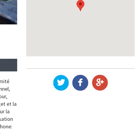
omité
nnel,
our,
et et la
ur la
sation
phone:
r