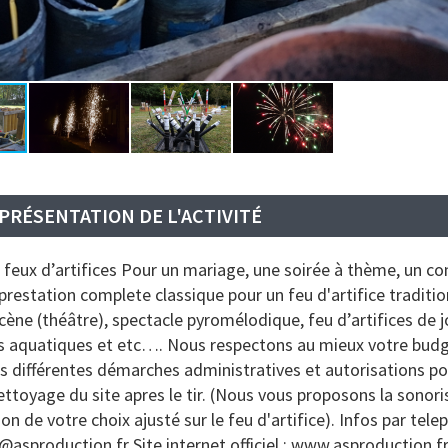
PRÉSENTATION DE L'ACTIVITÉ
feux d’artifices Pour un mariage, une soirée à thème, un c
restation complete classique pour un feu d'artifice traditio
 scène (théâtre), spectacle pyromélodique, feu d’artifices de j
s aquatiques et etc…. Nous respectons au mieux votre budg
 différentes démarches administratives et autorisations po
nettoyage du site apres le tir. (Nous vous proposons la sonori
n de votre choix ajusté sur le feu d'artifice). Infos par tele
asproduction.fr Site internet officiel : www.asproduction.f